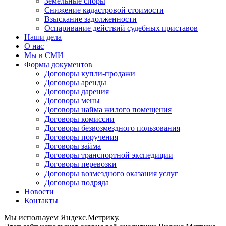
Земельные споры
Снижение кадастровой стоимости
Взыскание задолженности
Оспаривание действий судебных приставов
Наши дела
О нас
Мы в СМИ
Формы документов
Договоры купли-продажи
Договоры аренды
Договоры дарения
Договоры мены
Договоры найма жилого помещения
Договоры комиссии
Договоры безвозмездного пользования
Договоры поручения
Договоры займа
Договоры транспортной экспедиции
Договоры перевозки
Договоры возмездного оказания услуг
Договоры подряда
Новости
Контакты
Мы используем Яндекс.Метрику.