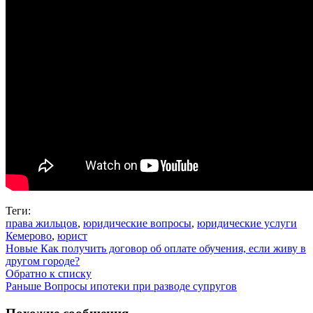
Теги:
права жильцов
,
юридические вопросы
,
юридические услуги
Кемерово
,
юрист
Новые
Как получить договор об оплате обучения, если живу в
другом городе?
Обратно к списку
Раньше
Вопросы ипотеки при разводе супругов