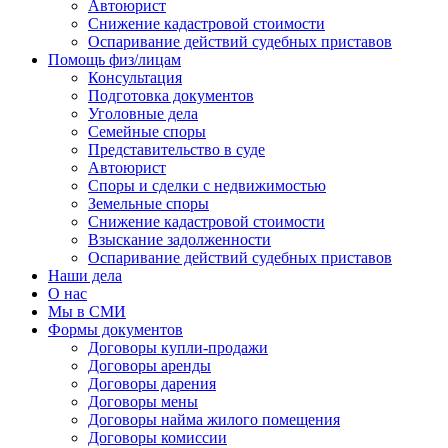
Автоюрист
Снижение кадастровой стоимости
Оспаривание действий судебных приставов
Помощь физ/лицам
Консультация
Подготовка документов
Уголовные дела
Семейные споры
Представительство в суде
Автоюрист
Споры и сделки с недвижимостью
Земельные споры
Снижение кадастровой стоимости
Взыскание задолженности
Оспаривание действий судебных приставов
Наши дела
О нас
Мы в СМИ
Формы документов
Договоры купли-продажи
Договоры аренды
Договоры дарения
Договоры мены
Договоры найма жилого помещения
Договоры комиссии