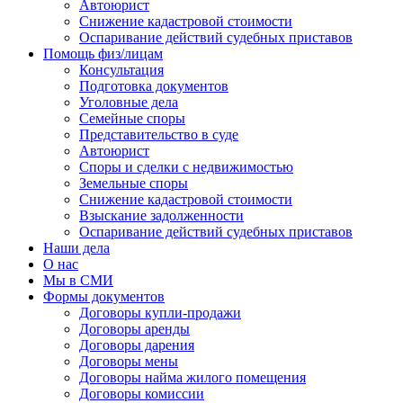
Автоюрист
Снижение кадастровой стоимости
Оспаривание действий судебных приставов
Помощь физ/лицам
Консультация
Подготовка документов
Уголовные дела
Семейные споры
Представительство в суде
Автоюрист
Споры и сделки с недвижимостью
Земельные споры
Снижение кадастровой стоимости
Взыскание задолженности
Оспаривание действий судебных приставов
Наши дела
О нас
Мы в СМИ
Формы документов
Договоры купли-продажи
Договоры аренды
Договоры дарения
Договоры мены
Договоры найма жилого помещения
Договоры комиссии