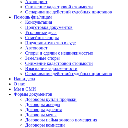
Автоюрист
Снижение кадастровой стоимости
Оспаривание действий судебных приставов
Помощь физ/лицам
Консультация
Подготовка документов
Уголовные дела
Семейные споры
Представительство в суде
Автоюрист
Споры и сделки с недвижимостью
Земельные споры
Снижение кадастровой стоимости
Взыскание задолженности
Оспаривание действий судебных приставов
Наши дела
О нас
Мы в СМИ
Формы документов
Договоры купли-продажи
Договоры аренды
Договоры дарения
Договоры мены
Договоры найма жилого помещения
Договоры комиссии