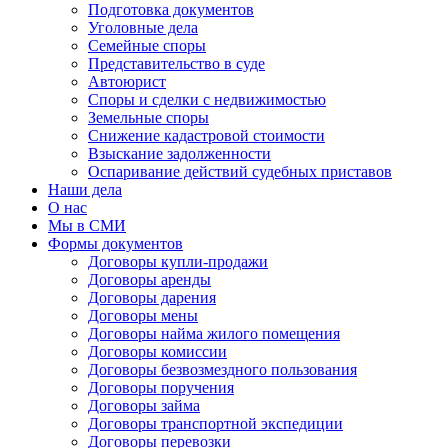
Подготовка документов
Уголовные дела
Семейные споры
Представительство в суде
Автоюрист
Споры и сделки с недвижимостью
Земельные споры
Снижение кадастровой стоимости
Взыскание задолженности
Оспаривание действий судебных приставов
Наши дела
О нас
Мы в СМИ
Формы документов
Договоры купли-продажи
Договоры аренды
Договоры дарения
Договоры мены
Договоры найма жилого помещения
Договоры комиссии
Договоры безвозмездного пользования
Договоры поручения
Договоры займа
Договоры транспортной экспедиции
Договоры перевозки