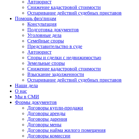
Автоюрист
Снижение кадастровой стоимости
Оспаривание действий судебных приставов
Помощь физ/лицам
Консультация
Подготовка документов
Уголовные дела
Семейные споры
Представительство в суде
Автоюрист
Споры и сделки с недвижимостью
Земельные споры
Снижение кадастровой стоимости
Взыскание задолженности
Оспаривание действий судебных приставов
Наши дела
О нас
Мы в СМИ
Формы документов
Договоры купли-продажи
Договоры аренды
Договоры дарения
Договоры мены
Договоры найма жилого помещения
Договоры комиссии