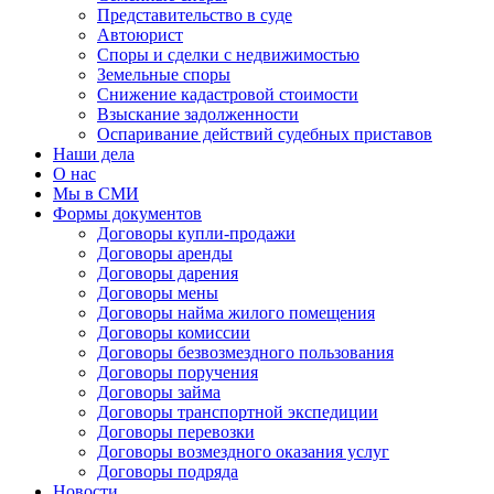
Представительство в суде
Автоюрист
Споры и сделки с недвижимостью
Земельные споры
Снижение кадастровой стоимости
Взыскание задолженности
Оспаривание действий судебных приставов
Наши дела
О нас
Мы в СМИ
Формы документов
Договоры купли-продажи
Договоры аренды
Договоры дарения
Договоры мены
Договоры найма жилого помещения
Договоры комиссии
Договоры безвозмездного пользования
Договоры поручения
Договоры займа
Договоры транспортной экспедиции
Договоры перевозки
Договоры возмездного оказания услуг
Договоры подряда
Новости