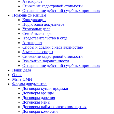
Автоюрист
Снижение кадастровой стоимости
Оспаривание действий судебных приставов
Помощь физ/лицам
Консультация
Подготовка документов
Уголовные дела
Семейные споры
Представительство в суде
Автоюрист
Споры и сделки с недвижимостью
Земельные споры
Снижение кадастровой стоимости
Взыскание задолженности
Оспаривание действий судебных приставов
Наши дела
О нас
Мы в СМИ
Формы документов
Договоры купли-продажи
Договоры аренды
Договоры дарения
Договоры мены
Договоры найма жилого помещения
Договоры комиссии