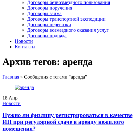
Договоры безвозмездного пользования
Договоры поручения
Договоры займа
Договоры транспортной экспедиции
Договоры перевозки
Договоры возмездного оказания услуг
Договоры подряда
Новости
Контакты
Архив тегов: аренда
Главная
»
Сообщения с тегами "аренда"
18
Апр
Новости
Нужно ли физлицу регистрироваться в качестве
ИП при регулярной сдаче в аренду нежилого
помещения?