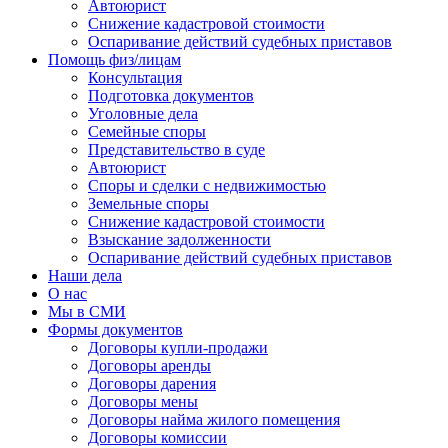
Автоюрист
Снижение кадастровой стоимости
Оспаривание действий судебных приставов
Помощь физ/лицам
Консультация
Подготовка документов
Уголовные дела
Семейные споры
Представительство в суде
Автоюрист
Споры и сделки с недвижимостью
Земельные споры
Снижение кадастровой стоимости
Взыскание задолженности
Оспаривание действий судебных приставов
Наши дела
О нас
Мы в СМИ
Формы документов
Договоры купли-продажи
Договоры аренды
Договоры дарения
Договоры мены
Договоры найма жилого помещения
Договоры комиссии