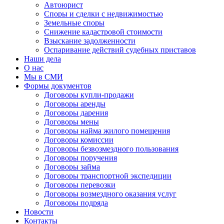
Автоюрист
Споры и сделки с недвижимостью
Земельные споры
Снижение кадастровой стоимости
Взыскание задолженности
Оспаривание действий судебных приставов
Наши дела
О нас
Мы в СМИ
Формы документов
Договоры купли-продажи
Договоры аренды
Договоры дарения
Договоры мены
Договоры найма жилого помещения
Договоры комиссии
Договоры безвозмездного пользования
Договоры поручения
Договоры займа
Договоры транспортной экспедиции
Договоры перевозки
Договоры возмездного оказания услуг
Договоры подряда
Новости
Контакты