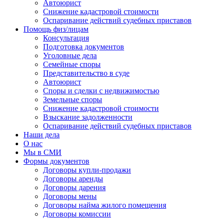
Автоюрист
Снижение кадастровой стоимости
Оспаривание действий судебных приставов
Помощь физ/лицам
Консультация
Подготовка документов
Уголовные дела
Семейные споры
Представительство в суде
Автоюрист
Споры и сделки с недвижимостью
Земельные споры
Снижение кадастровой стоимости
Взыскание задолженности
Оспаривание действий судебных приставов
Наши дела
О нас
Мы в СМИ
Формы документов
Договоры купли-продажи
Договоры аренды
Договоры дарения
Договоры мены
Договоры найма жилого помещения
Договоры комиссии