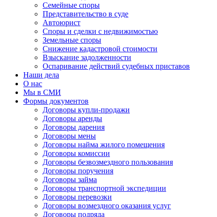
Семейные споры
Представительство в суде
Автоюрист
Споры и сделки с недвижимостью
Земельные споры
Снижение кадастровой стоимости
Взыскание задолженности
Оспаривание действий судебных приставов
Наши дела
О нас
Мы в СМИ
Формы документов
Договоры купли-продажи
Договоры аренды
Договоры дарения
Договоры мены
Договоры найма жилого помещения
Договоры комиссии
Договоры безвозмездного пользования
Договоры поручения
Договоры займа
Договоры транспортной экспедиции
Договоры перевозки
Договоры возмездного оказания услуг
Договоры подряда