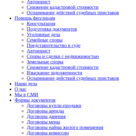
Автоюрист
Снижение кадастровой стоимости
Оспаривание действий судебных приставов
Помощь физ/лицам
Консультация
Подготовка документов
Уголовные дела
Семейные споры
Представительство в суде
Автоюрист
Споры и сделки с недвижимостью
Земельные споры
Снижение кадастровой стоимости
Взыскание задолженности
Оспаривание действий судебных приставов
Наши дела
О нас
Мы в СМИ
Формы документов
Договоры купли-продажи
Договоры аренды
Договоры дарения
Договоры мены
Договоры найма жилого помещения
Договоры комиссии