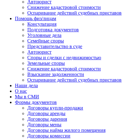
Автоюрист
Снижение кадастровой стоимости
Оспаривание действий судебных приставов
Помощь физ/лицам
Консультация
Подготовка документов
Уголовные дела
Семейные споры
Представительство в суде
Автоюрист
Споры и сделки с недвижимостью
Земельные споры
Снижение кадастровой стоимости
Взыскание задолженности
Оспаривание действий судебных приставов
Наши дела
О нас
Мы в СМИ
Формы документов
Договоры купли-продажи
Договоры аренды
Договоры дарения
Договоры мены
Договоры найма жилого помещения
Договоры комиссии