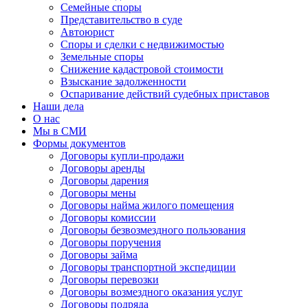
Семейные споры
Представительство в суде
Автоюрист
Споры и сделки с недвижимостью
Земельные споры
Снижение кадастровой стоимости
Взыскание задолженности
Оспаривание действий судебных приставов
Наши дела
О нас
Мы в СМИ
Формы документов
Договоры купли-продажи
Договоры аренды
Договоры дарения
Договоры мены
Договоры найма жилого помещения
Договоры комиссии
Договоры безвозмездного пользования
Договоры поручения
Договоры займа
Договоры транспортной экспедиции
Договоры перевозки
Договоры возмездного оказания услуг
Договоры подряда