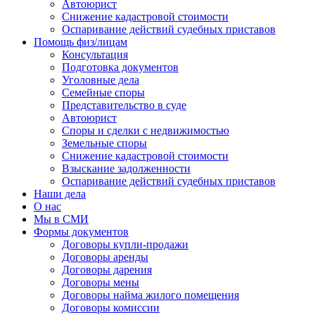
Автоюрист
Снижение кадастровой стоимости
Оспаривание действий судебных приставов
Помощь физ/лицам
Консультация
Подготовка документов
Уголовные дела
Семейные споры
Представительство в суде
Автоюрист
Споры и сделки с недвижимостью
Земельные споры
Снижение кадастровой стоимости
Взыскание задолженности
Оспаривание действий судебных приставов
Наши дела
О нас
Мы в СМИ
Формы документов
Договоры купли-продажи
Договоры аренды
Договоры дарения
Договоры мены
Договоры найма жилого помещения
Договоры комиссии