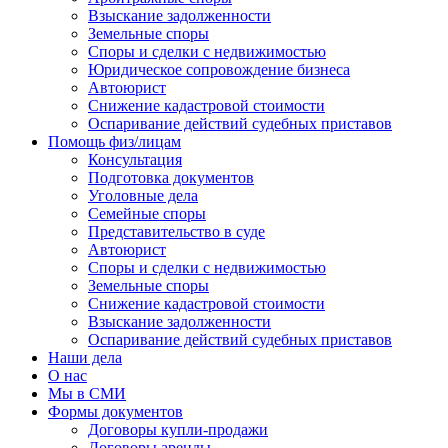
Взыскание задолженности
Земельные споры
Споры и сделки с недвижимостью
Юридическое сопровождение бизнеса
Автоюрист
Снижение кадастровой стоимости
Оспаривание действий судебных приставов
Помощь физ/лицам
Консультация
Подготовка документов
Уголовные дела
Семейные споры
Представительство в суде
Автоюрист
Споры и сделки с недвижимостью
Земельные споры
Снижение кадастровой стоимости
Взыскание задолженности
Оспаривание действий судебных приставов
Наши дела
О нас
Мы в СМИ
Формы документов
Договоры купли-продажи
Договоры аренды