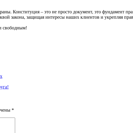
раны. Конституция – это не просто документ, это фундамент прав
квой закона, защищая интересы наших клиентов и укрепляя прав
и свободным!
ах
уга!
ечены
*