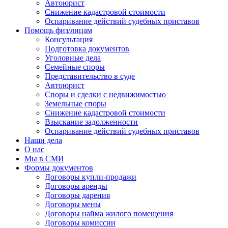
Автоюрист
Снижение кадастровой стоимости
Оспаривание действий судебных приставов
Помощь физ/лицам
Консультация
Подготовка документов
Уголовные дела
Семейные споры
Представительство в суде
Автоюрист
Споры и сделки с недвижимостью
Земельные споры
Снижение кадастровой стоимости
Взыскание задолженности
Оспаривание действий судебных приставов
Наши дела
О нас
Мы в СМИ
Формы документов
Договоры купли-продажи
Договоры аренды
Договоры дарения
Договоры мены
Договоры найма жилого помещения
Договоры комиссии