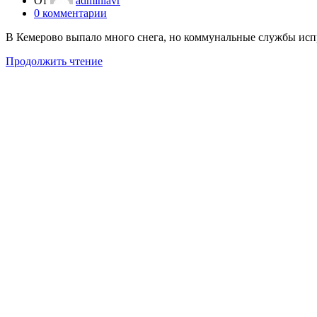
От
adminlavr
0
комментарии
В Кемерово выпало много снега, но коммунальные службы испра
Продолжить чтение