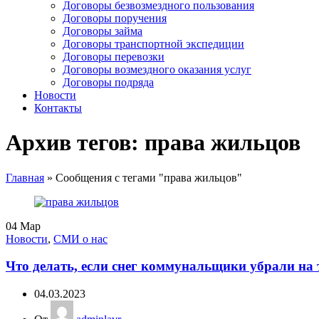
Договоры безвозмездного пользования
Договоры поручения
Договоры займа
Договоры транспортной экспедиции
Договоры перевозки
Договоры возмездного оказания услуг
Договоры подряда
Новости
Контакты
Архив тегов: права жильцов
Главная
»
Сообщения с тегами "права жильцов"
04
Мар
Новости
,
СМИ о нас
Что делать, если снег коммунальщики убрали на
04.03.2023