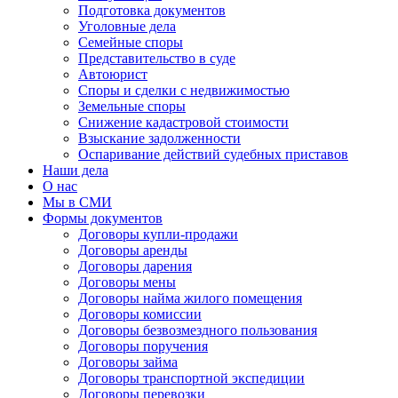
Подготовка документов
Уголовные дела
Семейные споры
Представительство в суде
Автоюрист
Споры и сделки с недвижимостью
Земельные споры
Снижение кадастровой стоимости
Взыскание задолженности
Оспаривание действий судебных приставов
Наши дела
О нас
Мы в СМИ
Формы документов
Договоры купли-продажи
Договоры аренды
Договоры дарения
Договоры мены
Договоры найма жилого помещения
Договоры комиссии
Договоры безвозмездного пользования
Договоры поручения
Договоры займа
Договоры транспортной экспедиции
Договоры перевозки