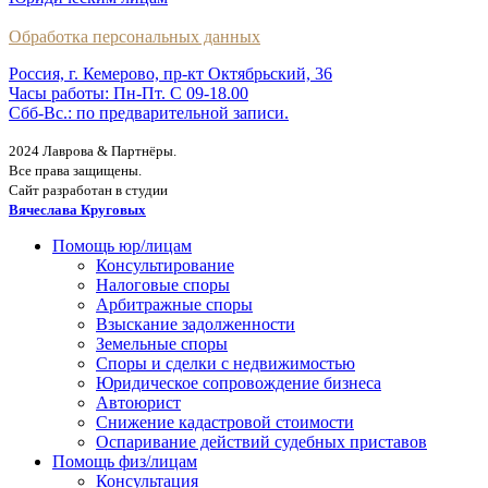
Обработка персональных данных
Россия, г. Кемерово, пр-кт Октябрьский, 36
Часы работы: Пн-Пт. С 09-18.00
Сбб-Вс.: по предварительной записи.
2024 Лаврова & Партнёры.
Все права защищены.
Сайт разработан в студии
Вячеслава Круговых
Помощь юр/лицам
Консультирование
Налоговые споры
Арбитражные споры
Взыскание задолженности
Земельные споры
Споры и сделки с недвижимостью
Юридическое сопровождение бизнеса
Автоюрист
Снижение кадастровой стоимости
Оспаривание действий судебных приставов
Помощь физ/лицам
Консультация