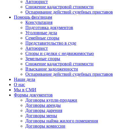
Автоюрист
Снижение кадастровой стоимости
Оспаривание действий судебных приставов
Помощь физ/лицам
Консультация
Подготовка документов
Уголовные дела
Семейные споры
Представительство в суде
Автоюрист
Споры и сделки с недвижимостью
Земельные споры
Снижение кадастровой стоимости
Взыскание задолженности
Оспаривание действий судебных приставов
Наши дела
О нас
Мы в СМИ
Формы документов
Договоры купли-продажи
Договоры аренды
Договоры дарения
Договоры мены
Договоры найма жилого помещения
Договоры комиссии