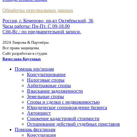
Обработка персональных данных
Россия, г. Кемерово, пр-кт Октябрьский, 36
Часы работы: Пн-Пт. С 09-18.00
Сбб-Вс.: по предварительной записи.
2024 Лаврова & Партнёры.
Все права защищены.
Сайт разработан в студии
Вячеслава Круговых
Помощь юр/лицам
Консультирование
Налоговые споры
Арбитражные споры
Взыскание задолженности
Земельные споры
Споры и сделки с недвижимостью
Юридическое сопровождение бизнеса
Автоюрист
Снижение кадастровой стоимости
Оспаривание действий судебных приставов
Помощь физ/лицам
Консультация