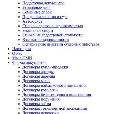
Подготовка документов
Уголовные дела
Семейные споры
Представительство в суде
Автоюрист
Споры и сделки с недвижимостью
Земельные споры
Снижение кадастровой стоимости
Взыскание задолженности
Оспаривание действий судебных приставов
Наши дела
О нас
Мы в СМИ
Формы документов
Договоры купли-продажи
Договоры аренды
Договоры дарения
Договоры мены
Договоры найма жилого помещения
Договоры комиссии
Договоры безвозмездного пользования
Договоры поручения
Договоры займа
Договоры транспортной экспедиции
Договоры перевозки