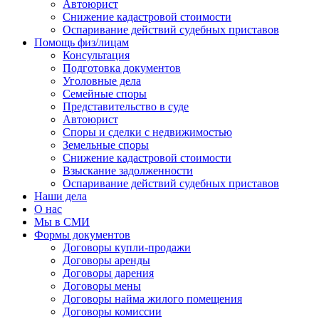
Автоюрист
Снижение кадастровой стоимости
Оспаривание действий судебных приставов
Помощь физ/лицам
Консультация
Подготовка документов
Уголовные дела
Семейные споры
Представительство в суде
Автоюрист
Споры и сделки с недвижимостью
Земельные споры
Снижение кадастровой стоимости
Взыскание задолженности
Оспаривание действий судебных приставов
Наши дела
О нас
Мы в СМИ
Формы документов
Договоры купли-продажи
Договоры аренды
Договоры дарения
Договоры мены
Договоры найма жилого помещения
Договоры комиссии