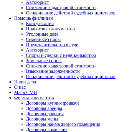
Автоюрист
Снижение кадастровой стоимости
Оспаривание действий судебных приставов
Помощь физ/лицам
Консультация
Подготовка документов
Уголовные дела
Семейные споры
Представительство в суде
Автоюрист
Споры и сделки с недвижимостью
Земельные споры
Снижение кадастровой стоимости
Взыскание задолженности
Оспаривание действий судебных приставов
Наши дела
О нас
Мы в СМИ
Формы документов
Договоры купли-продажи
Договоры аренды
Договоры дарения
Договоры мены
Договоры найма жилого помещения
Договоры комиссии