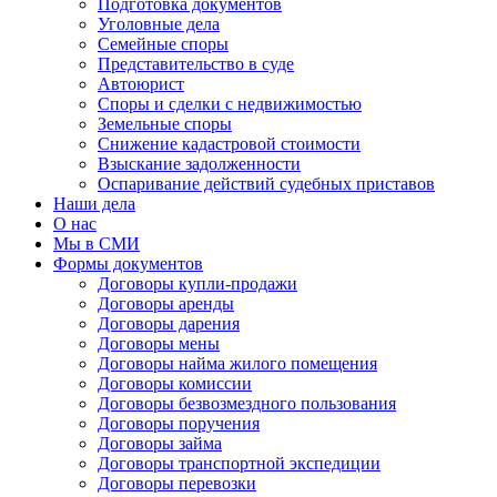
Подготовка документов
Уголовные дела
Семейные споры
Представительство в суде
Автоюрист
Споры и сделки с недвижимостью
Земельные споры
Снижение кадастровой стоимости
Взыскание задолженности
Оспаривание действий судебных приставов
Наши дела
О нас
Мы в СМИ
Формы документов
Договоры купли-продажи
Договоры аренды
Договоры дарения
Договоры мены
Договоры найма жилого помещения
Договоры комиссии
Договоры безвозмездного пользования
Договоры поручения
Договоры займа
Договоры транспортной экспедиции
Договоры перевозки