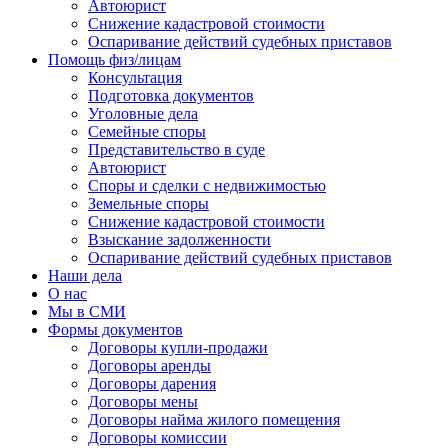
Автоюрист
Снижение кадастровой стоимости
Оспаривание действий судебных приставов
Помощь физ/лицам
Консультация
Подготовка документов
Уголовные дела
Семейные споры
Представительство в суде
Автоюрист
Споры и сделки с недвижимостью
Земельные споры
Снижение кадастровой стоимости
Взыскание задолженности
Оспаривание действий судебных приставов
Наши дела
О нас
Мы в СМИ
Формы документов
Договоры купли-продажи
Договоры аренды
Договоры дарения
Договоры мены
Договоры найма жилого помещения
Договоры комиссии