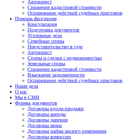
Автоюрист
Снижение кадастровой стоимости
Оспаривание действий судебных приставов
Помощь физ/лицам
Консультация
Подготовка документов
Уголовные дела
Семейные споры
Представительство в суде
Автоюрист
Споры и сделки с недвижимостью
Земельные споры
Снижение кадастровой стоимости
Взыскание задолженности
Оспаривание действий судебных приставов
Наши дела
О нас
Мы в СМИ
Формы документов
Договоры купли-продажи
Договоры аренды
Договоры дарения
Договоры мены
Договоры найма жилого помещения
Договоры комиссии