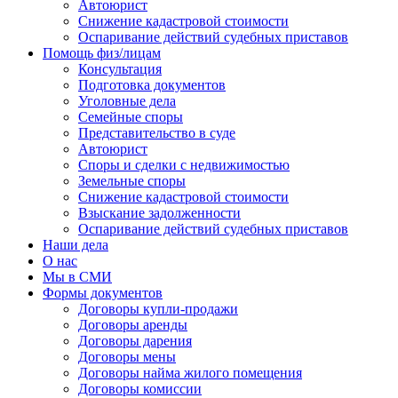
Автоюрист
Снижение кадастровой стоимости
Оспаривание действий судебных приставов
Помощь физ/лицам
Консультация
Подготовка документов
Уголовные дела
Семейные споры
Представительство в суде
Автоюрист
Споры и сделки с недвижимостью
Земельные споры
Снижение кадастровой стоимости
Взыскание задолженности
Оспаривание действий судебных приставов
Наши дела
О нас
Мы в СМИ
Формы документов
Договоры купли-продажи
Договоры аренды
Договоры дарения
Договоры мены
Договоры найма жилого помещения
Договоры комиссии