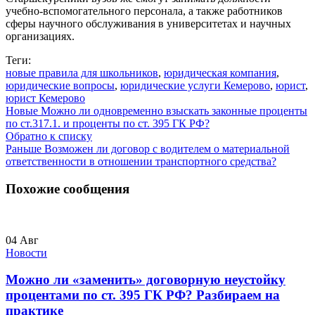
учебно-вспомогательного персонала, а также работников
сферы научного обслуживания в университетах и научных
организациях.
Теги:
новые правила для школьников
,
юридическая компания
,
юридические вопросы
,
юридические услуги Кемерово
,
юрист
,
юрист Кемерово
Новые
Можно ли одновременно взыскать законные проценты
по ст.317.1. и проценты по ст. 395 ГК РФ?
Обратно к списку
Раньше
Возможен ли договор с водителем о материальной
ответственности в отношении транспортного средства?
Похожие сообщения
04
Авг
Новости
Можно ли «заменить» договорную неустойку
процентами по ст. 395 ГК РФ? Разбираем на
практике