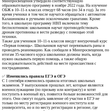
Минпросвещения утвердило соответствующую
образовательную программу в ноябре 2022 года. На изучение
ОБЖ в 10–11-х классах отведут 68 часов (по 34 в год). За это
время ученики в том числе научатся обращаться с автоматом
Калашникова и ручными осколочными гранатами. Кроме
того, в школьную программу НВП включили тему
беспилотников: школьников научат противодействовать
дронам противника и вести разведку с помощью этой
техники.
Также для учеников 10–11-х классов введут внеурочный курс
«Первая помощь». Школьников научат перевязывать раны и
проводить реанимацию. Как сообщали в Минпросвещения, по
итогам 35-часового курса школьники должны знать, когда
нужно оказывать первую помощь, а также общую
последовательность действий на месте происшествия с
пострадавшими.
✅
Изменились правила ЕГЭ и ОГЭ
С 1 сентября изменились правила итоговых школьных
экзаменов. У выпускников прошлых лет, которые являются
военнослужащими (по призыву или контракту) и хотят
поступить в военный вуз, появится больше возможностей для
этого. Они смогут подать заявление об участии в ЕГЭ не
только по месту регистрации военного института или
университета, но и по месту регистрации в регионе, где