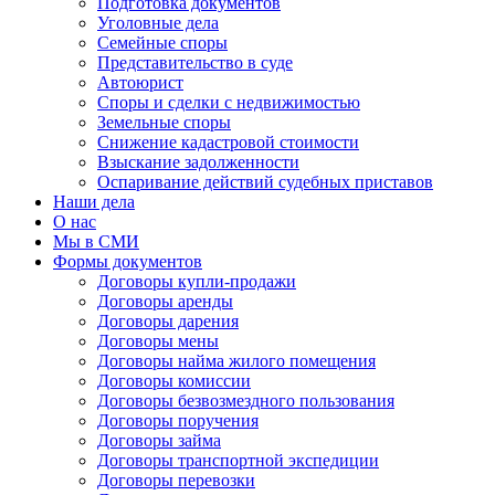
Подготовка документов
Уголовные дела
Семейные споры
Представительство в суде
Автоюрист
Споры и сделки с недвижимостью
Земельные споры
Снижение кадастровой стоимости
Взыскание задолженности
Оспаривание действий судебных приставов
Наши дела
О нас
Мы в СМИ
Формы документов
Договоры купли-продажи
Договоры аренды
Договоры дарения
Договоры мены
Договоры найма жилого помещения
Договоры комиссии
Договоры безвозмездного пользования
Договоры поручения
Договоры займа
Договоры транспортной экспедиции
Договоры перевозки