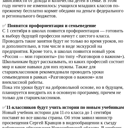
зависимости от дохода и количества детей в семье. В этом
году ничего не изменилось: учащихся младших классов по-
прежнему бесплатно кормят обедами на деньги федерального
и регионального бюджетов.
✅
Появятся профориентация и семьеведение
С 1 сентября в школах появится профориентация — готовить
к выбору будущей профессии начнут с шестого класса.
Проводить такие занятия будут не только во время уроков, но
и дополнительно, в том числе в виде экскурсий на
предприятия. Кроме того, в школах появится новый урок
«Россия — мои горизонты» (по типу «Разговоров о важном»).
Школьникам будут рассказывать, из каких профессий состоит
мир и какие навыки для них нужны. Также для
старшеклассников рекомендовали проводить уроки
семьеведения в рамках «Разговоров о важном» или
внеклассной работы.
Пока эти уроки будут на добровольной основе, но в будущем,
планируется внедрить их в основную программу, причем не
только для старшеклассников.
✅
11-классников будут учить истории по новым учебникам
Новый учебник истории для 11-го класса до 1 сентября
поставят во все школы страны. Об этом заявил министр
просвещения Сергей Кравцов в видеообращении к съезду
работников образования Новосибирской области. В учебник