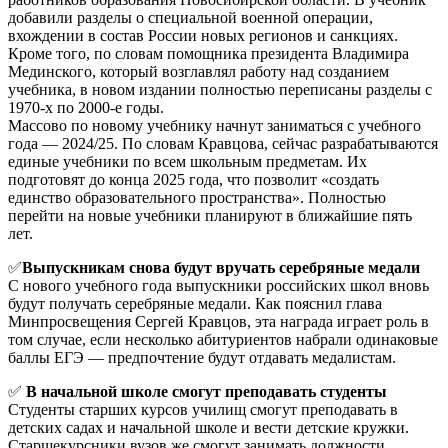
добавили разделы о специальной военной операции,
вхождении в состав России новых регионов и санкциях.
Кроме того, по словам помощника президента Владимира
Мединского, который возглавлял работу над созданием
учебника, в новом издании полностью переписаны разделы с
1970-х по 2000-е годы.
Массово по новому учебнику начнут заниматься с учебного
года — 2024/25. По словам Кравцова, сейчас разрабатываются
единые учебники по всем школьным предметам. Их
подготовят до конца 2025 года, что позволит «создать
единство образовательного пространства». Полностью
перейти на новые учебники планируют в ближайшие пять
лет.
✅
Выпускникам снова будут вручать серебряные медали
С нового учебного года выпускники российских школ вновь
будут получать серебряные медали. Как пояснил глава
Минпросвещения Сергей Кравцов, эта награда играет роль в
том случае, если несколько абитуриентов набрали одинаковые
баллы ЕГЭ — предпочтение будут отдавать медалистам.
✅
В начальной школе смогут преподавать студенты
Студенты старших курсов училищ смогут преподавать в
детских садах и начальной школе и вести детские кружки.
Старшекурсники вузов же смогут занимать должности