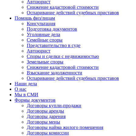
Автоюрист
Снижение кадастровой стоимости
Оспаривание действий судебных приставов
Помощь физ/лицам
Консультация
Подготовка документов
Уголовные дела
Семейные споры
Представительство в суде
Автоюрист
Споры и сделки с недвижимостью
Земельные споры
Снижение кадастровой стоимости
Взыскание задолженности
Оспаривание действий судебных приставов
Наши дела
О нас
Мы в СМИ
Формы документов
Договоры купли-продажи
Договоры аренды
Договоры дарения
Договоры мены
Договоры найма жилого помещения
Договоры комиссии