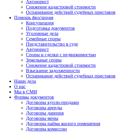
Автоюрист
Снижение кадастровой стоимости
Оспаривание действий судебных приставов
Помощь физ/лицам
Консультация
Подготовка документов
Уголовные дела
Семейные споры
Представительство в суде
Автоюрист
Споры и сделки с недвижимостью
Земельные споры
Снижение кадастровой стоимости
Взыскание задолженности
Оспаривание действий судебных приставов
Наши дела
О нас
Мы в СМИ
Формы документов
Договоры купли-продажи
Договоры аренды
Договоры дарения
Договоры мены
Договоры найма жилого помещения
Договоры комиссии