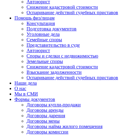
Автоюрист
Снижение кадастровой стоимости
Оспаривание действий судебных приставов
Помощь физ/лицам
Консультация
Подготовка документов
Уголовные дела
Семейные споры
Представительство в суде
Автоюрист
Споры и сделки с недвижимостью
Земельные споры
Снижение кадастровой стоимости
Взыскание задолженности
Оспаривание действий судебных приставов
Наши дела
О нас
Мы в СМИ
Формы документов
Договоры купли-продажи
Договоры аренды
Договоры дарения
Договоры мены
Договоры найма жилого помещения
Договоры комиссии