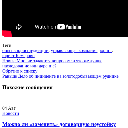
Теги:
опыт в юриспруденции
,
управляющая компания
,
юрист
,
юрист Кемерово
Новые
Многие задаются вопросом: а что же лучше
наследование или дарение?
Обратно к списку
Раньше
Дело об инциденте на золотодобывающем руднике
Похожие сообщения
04
Авг
Новости
Можно ли «заменить» договорную неустойку