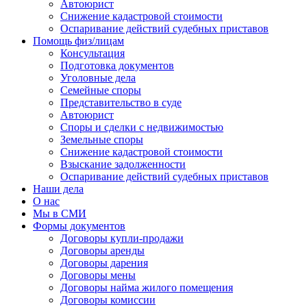
Автоюрист
Снижение кадастровой стоимости
Оспаривание действий судебных приставов
Помощь физ/лицам
Консультация
Подготовка документов
Уголовные дела
Семейные споры
Представительство в суде
Автоюрист
Споры и сделки с недвижимостью
Земельные споры
Снижение кадастровой стоимости
Взыскание задолженности
Оспаривание действий судебных приставов
Наши дела
О нас
Мы в СМИ
Формы документов
Договоры купли-продажи
Договоры аренды
Договоры дарения
Договоры мены
Договоры найма жилого помещения
Договоры комиссии