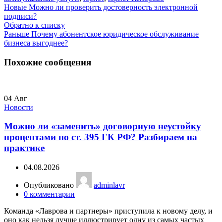
Новые
Можно ли проверить достоверность электронной
подписи?
Обратно к списку
Раньше
Почему абонентское юридическое обслуживание
бизнеса выгоднее?
Похожие сообщения
04
Авг
Новости
Можно ли «заменить» договорную неустойку
процентами по ст. 395 ГК РФ? Разбираем на
практике
04.08.2026
Опубликовано
adminlavr
0
комментарии
Команда «Лаврова и партнеры» приступила к новому делу, и
оно как нельзя лучше иллюстрирует одну из самых частых